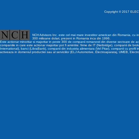
Copyright © 2017 ELECT
NCH Advisors Inc. este cel mai mare investitor american din Romania, cu inv
300 milioane dolari, prezent in Romania inca din 1996.
Este actionar minoritar si majoritar in peste 300 de companii romanesti din diverse sectoare de act
companiile in care este actionar majoritar pot fi amintite: firme de IT (Netbridge), companii de brok
International), banci (LibraBank), companii din industria alimentara (Vel Pitar), companii cu profil i
activeaza in domeniul productiei sau al serviciilor (ELJ Automotive, Electroaparataj, UMEB, Electr