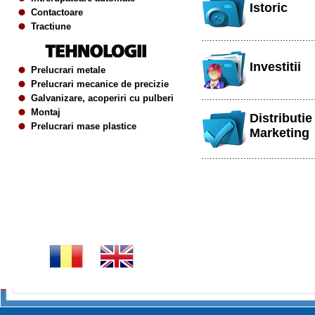
Istoric
Contactoare
Tractiune
........................................
Investitii
Prelucrari metale
Prelucrari mecanice de precizie
........................................
Galvanizare, acoperiri cu pulberi
Montaj
Distributie 
Prelucrari mase plastice
Marketing
........................................