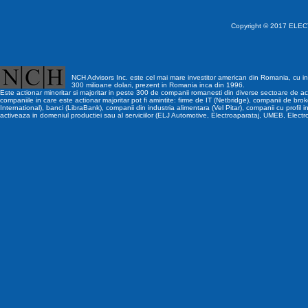
Copyright © 2017 ELECT
NCH Advisors Inc. este cel mai mare investitor american din Romania, cu inv
300 milioane dolari, prezent in Romania inca din 1996.
Este actionar minoritar si majoritar in peste 300 de companii romanesti din diverse sectoare de act
companiile in care este actionar majoritar pot fi amintite: firme de IT (Netbridge), companii de brok
International), banci (LibraBank), companii din industria alimentara (Vel Pitar), companii cu profil i
activeaza in domeniul productiei sau al serviciilor (ELJ Automotive, Electroaparataj, UMEB, Electr