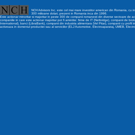
NCH Advisors Inc. este cel mai mare investitor american din Romania, cu inv
300 milioane dolari, prezent in Romania inca din 1996.
Este actionar minoritar si majoritar in peste 300 de companii romanesti din diverse sectoare de act
companiile in care este actionar majoritar pot fi amintite: firme de IT (Netbridge), companii de brok
International), banci (LibraBank), companii din industria alimentara (Vel Pitar), companii cu profil i
activeaza in domeniul productiei sau al serviciilor (ELJ Automotive, Electroaparataj, UMEB, Electr