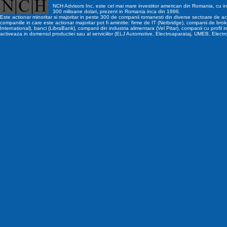
NCH Advisors Inc. este cel mai mare investitor american din Romania, cu inv
300 milioane dolari, prezent in Romania inca din 1996.
Este actionar minoritar si majoritar in peste 300 de companii romanesti din diverse sectoare de act
companiile in care este actionar majoritar pot fi amintite: firme de IT (Netbridge), companii de brok
International), banci (LibraBank), companii din industria alimentara (Vel Pitar), companii cu profil i
activeaza in domeniul productiei sau al serviciilor (ELJ Automotive, Electroaparataj, UMEB, Electr