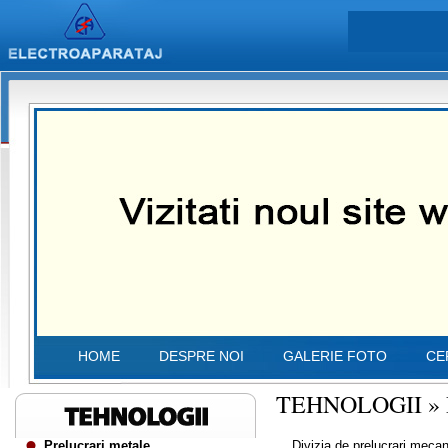
HOME
DESPRE NOI
GALERIE FOTO
CE
TEHNOLOGII
»
Prelucrari metale
Divizia de prelucrari mecanic