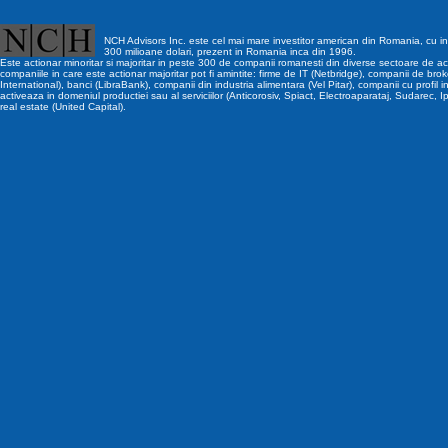
NCH Advisors Inc. este cel mai mare investitor american din Romania, cu inv
300 milioane dolari, prezent in Romania inca din 1996.
Este actionar minoritar si majoritar in peste 300 de companii romanesti din diverse sectoare de act
companiile in care este actionar majoritar pot fi amintite: firme de IT (Netbridge), companii de brok
International), banci (LibraBank), companii din industria alimentara (Vel Pitar), companii cu profil i
activeaza in domeniul productiei sau al serviciilor (Anticorosiv, Spiact, Electroaparataj, Sudarec, I
real estate (United Capital).