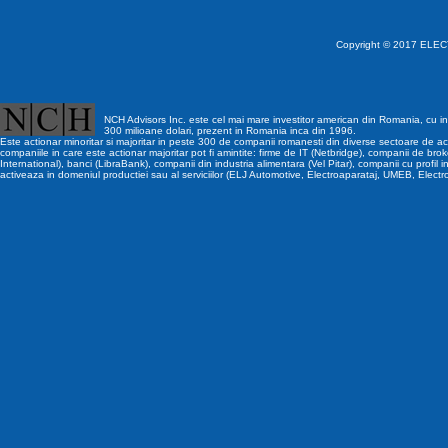
Copyright © 2017 ELECT
NCH Advisors Inc. este cel mai mare investitor american din Romania, cu inv
300 milioane dolari, prezent in Romania inca din 1996.
Este actionar minoritar si majoritar in peste 300 de companii romanesti din diverse sectoare de act
companiile in care este actionar majoritar pot fi amintite: firme de IT (Netbridge), companii de brok
International), banci (LibraBank), companii din industria alimentara (Vel Pitar), companii cu profil i
activeaza in domeniul productiei sau al serviciilor (ELJ Automotive, Electroaparataj, UMEB, Electr