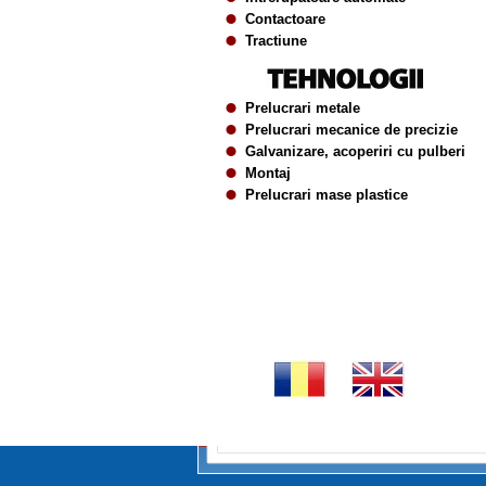
Contactoare
Tractiune
Prelucrari metale
Prelucrari mecanice de precizie
Galvanizare, acoperiri cu pulberi
Montaj
Prelucrari mase plastice