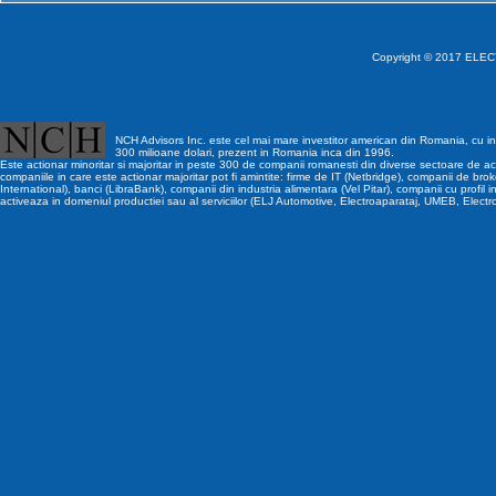
Copyright © 2017 ELECT
NCH Advisors Inc. este cel mai mare investitor american din Romania, cu inv
300 milioane dolari, prezent in Romania inca din 1996.
Este actionar minoritar si majoritar in peste 300 de companii romanesti din diverse sectoare de act
companiile in care este actionar majoritar pot fi amintite: firme de IT (Netbridge), companii de brok
International), banci (LibraBank), companii din industria alimentara (Vel Pitar), companii cu profil i
activeaza in domeniul productiei sau al serviciilor (ELJ Automotive, Electroaparataj, UMEB, Electr