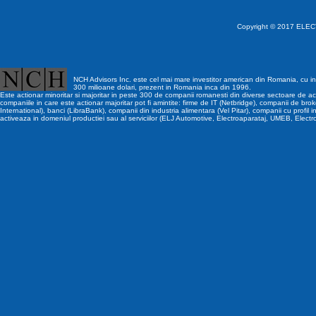
Copyright © 2017 ELECT
NCH Advisors Inc. este cel mai mare investitor american din Romania, cu inv
300 milioane dolari, prezent in Romania inca din 1996.
Este actionar minoritar si majoritar in peste 300 de companii romanesti din diverse sectoare de act
companiile in care este actionar majoritar pot fi amintite: firme de IT (Netbridge), companii de brok
International), banci (LibraBank), companii din industria alimentara (Vel Pitar), companii cu profil i
activeaza in domeniul productiei sau al serviciilor (ELJ Automotive, Electroaparataj, UMEB, Electr