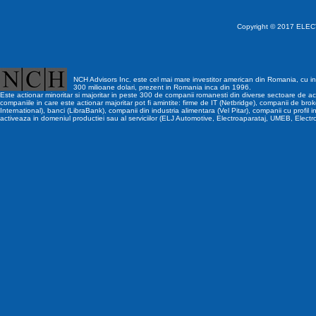
Copyright © 2017 ELECT
NCH Advisors Inc. este cel mai mare investitor american din Romania, cu inv
300 milioane dolari, prezent in Romania inca din 1996.
Este actionar minoritar si majoritar in peste 300 de companii romanesti din diverse sectoare de act
companiile in care este actionar majoritar pot fi amintite: firme de IT (Netbridge), companii de brok
International), banci (LibraBank), companii din industria alimentara (Vel Pitar), companii cu profil i
activeaza in domeniul productiei sau al serviciilor (ELJ Automotive, Electroaparataj, UMEB, Electr