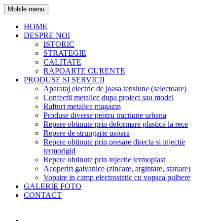
Mobile menu
HOME
DESPRE NOI
ISTORIC
STRATEGIE
CALITATE
RAPOARTE CURENTE
PRODUSE SI SERVICII
Aparataj electric de joasa tensiune (selectoare)
Confectii metalice dupa proiect sau model
Rafturi metalice magazin
Produse diverse pentru tractiune urbana
Repere obtinute prin deformare plastica la rece
Repere de strungarie usoara
Repere obtinute prin presare directa si injectie
termorigid
Repere obtinute prin injectie termoplast
Acoperiri galvanice (zincare, argintare, stanare)
Vopsire in camp electrostatic cu vopsea pulbere
GALERIE FOTO
CONTACT