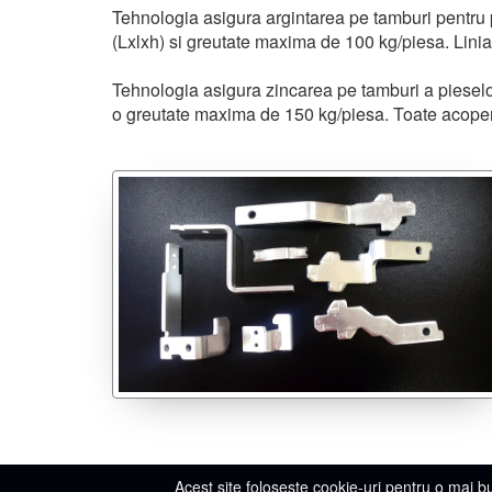
Tehnologia asigura argintarea pe tamburi pentru
(Lxlxh) si greutate maxima de
100 kg/piesa
. Lini
Tehnologia asigura zincarea pe tamburi a piesel
o greutate maxima de
150 kg/piesa
. Toate acope
Acest site foloseste cookie-uri pentru o mai bu