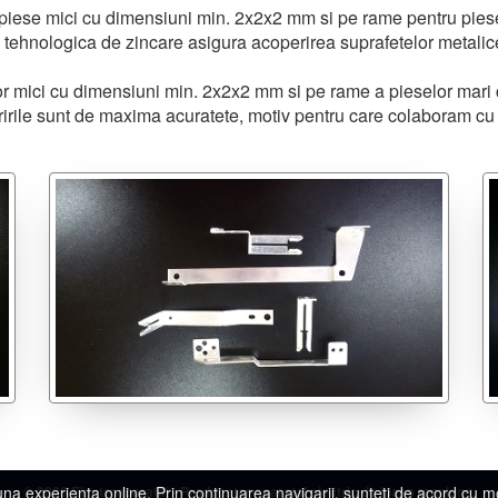
 piese mici cu dimensiuni min.
2x2x2 mm
si pe rame pentru pies
a tehnologica de zincare asigura acoperirea suprafetelor metalice
or mici cu dimensiuni min.
2x2x2 mm
si pe rame a pieselor mari
ririle sunt de maxima acuratete, motiv pentru care colaboram cu
©
2026 Electroaparataj - Producator aparataj electric de joasa tensiune.
na experienta online. Prin continuarea navigarii, sunteti de acord cu mod