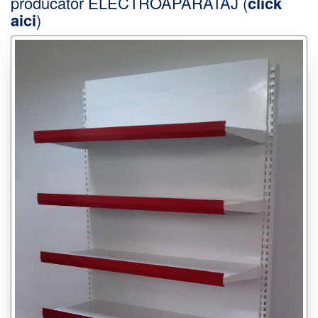
producator ELECTROAPARATAJ (
click
aici
)