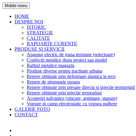
Mobile menu
HOME
DESPRE NOI
ISTORIC
STRATEGIE
CALITATE
RAPOARTE CURENTE
PRODUSE SI SERVICII
Aparataj electric de joasa tensiune (selectoare)
Confectii metalice dupa proiect sau model
Rafturi metalice magazin
Produse diverse pentru tractiune urbana
Repere obtinute prin deformare plastica la rece
Repere de strungarie usoara
Repere obtinute prin presare directa si injectie termorigid
Repere obtinute prin injectie termoplast
Acoperiri galvanice (zincare, argintare, stanare)
Vopsire in camp electrostatic cu vopsea pulbere
GALERIE FOTO
CONTACT