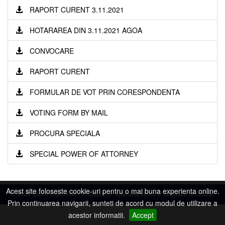
RAPORT CURENT 3.11.2021
HOTARAREA DIN 3.11.2021 AGOA
CONVOCARE
RAPORT CURENT
FORMULAR DE VOT PRIN CORESPONDENTA
VOTING FORM BY MAIL
PROCURA SPECIALA
SPECIAL POWER OF ATTORNEY
Acest site foloseste cookie-uri pentru o mai buna experienta online.
©
2026 Electroaparataj - Producator aparataj electric de joasa tensiune.
Prin continuarea navigarii, sunteti de acord cu modul de utilizare a
acestor informatii.
Accept