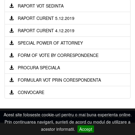
RAPORT VOT SEDINTA
RAPORT CURENT 5.12.2019
RAPORT CURENT 4.12.2019
SPECIAL POWER OF ATTORNEY
FORM OF VOTE BY CORRESPONDENCE
PROCURA SPECIALA
FORMULAR VOT PRIN CORESPONDENTA
CONVOCARE
Acest site foloseste cookie-uri pentru o mai buna experienta online.
©
2026 Electroaparataj - Producator aparataj electric de joasa tensiune.
Prin continuarea navigarii, sunteti de acord cu modul de utilizare a
acestor informatii.
Accept