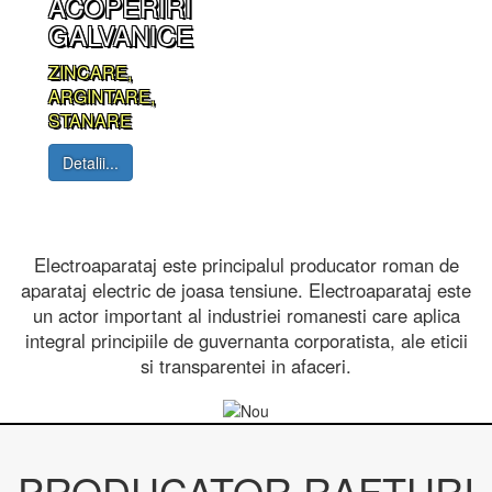
ERIRI
ACOPERIRI
ANICE
GALVANICE
INCARE,
ZINCARE,
INTARE,
ARGINTARE,
TANARE
STANARE
Detalii...
Detalii...
Electroaparataj este principalul producator roman de
aparataj electric de joasa tensiune. Electroaparataj este
un actor important al industriei romanesti care aplica
integral principiile de guvernanta corporatista, ale eticii
si transparentei in afaceri.
PRODUCATOR RAFTURI